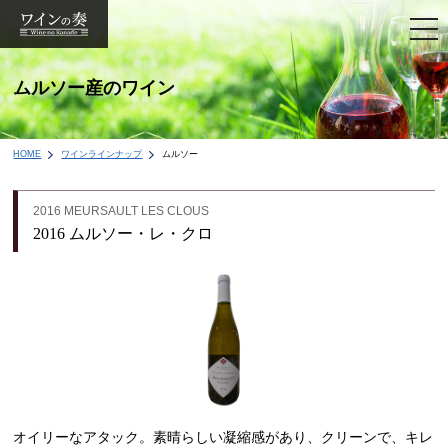
togg
navi
ムルソー産のワイン
HOME
ワインラインナップ
ムルソー
2016 MEURSAULT LES CLOUS
2016 ムルソー・レ・クロ
オイリーなアタック。素晴らしい凝縮感があり、クリーンで、キレ