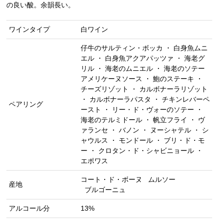
の良い酸。余韻長い。
ワインタイプ
白ワイン
仔牛のサルティン・ボッカ ・ 白身魚ムニ
エル ・ 白身魚アクアパッツァ ・ 海老グ
リル ・ 海老のムニエル ・ 海老のソテー
アメリケーヌソース ・ 鮑のステーキ ・
チーズリゾット ・ カルボナーラリゾット
・ カルボナーラパスタ ・ チキンレバーペ
ペアリング
ースト ・ リー・ド・ヴォーのソテー ・
海老のテルミドール ・ 帆立フライ ・ ヴ
ァランセ ・ バノン ・ ヌーシャテル ・ シ
ャウルス ・ モンドール ・ ブリ・ド・モ
ー ・ クロタン・ド・シャビニョール ・
エポワス
コート・ド・ボーヌ
ムルソー
産地
ブルゴーニュ
アルコール分
13%