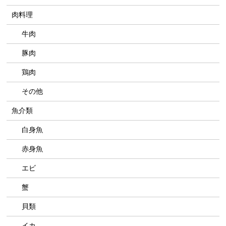
肉料理
牛肉
豚肉
鶏肉
その他
魚介類
白身魚
赤身魚
エビ
蟹
貝類
イカ