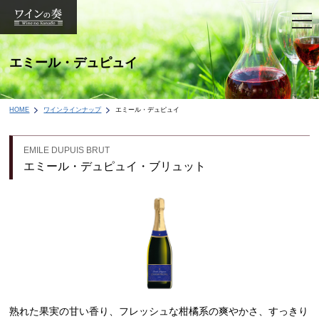
togg
navi
エミール・デュピュイ
HOME
ワインラインナップ
エミール・デュピュイ
EMILE DUPUIS BRUT
エミール・デュピュイ・ブリュット
熟れた果実の甘い香り、フレッシュな柑橘系の爽やかさ、すっきり