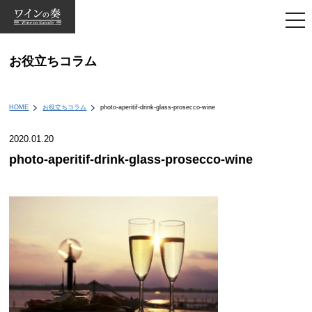
togg
navi
お役立ちコラム
HOME
お役立ちコラム
photo-aperitif-drink-glass-prosecco-wine
2020.01.20
photo-aperitif-drink-glass-prosecco-wine