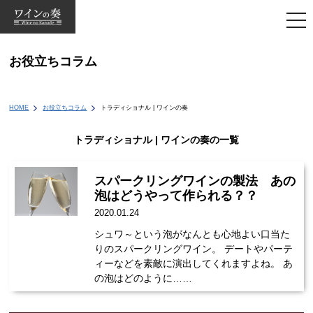
togg
navi
お役立ちコラム
HOME
お役立ちコラム
トラディショナル | ワインの奏
トラディショナル | ワインの奏の一覧
スパークリングワインの製法 あの
泡はどうやって作られる？？
2020.01.24
シュワ～という泡がなんとも心地よい口当た
りのスパークリングワイン。 デートやパーテ
ィーなどを素敵に演出してくれますよね。 あ
の泡はどのように……