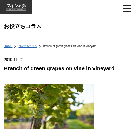
togg
navi
お役立ちコラム
HOME
お役立ちコラム
Branch of green grapes on vine in vineyard
2019.11.22
Branch of green grapes on vine in vineyard