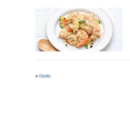
«
rizoto