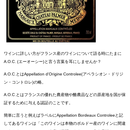
ワインに詳しい方がフランス産のワインについて語る時にたまに
A.O.C. (エーオーシー)と言う言葉を耳にしませんか？
A.O.C.とはAppellation d’Origine Controlee(アペラシオン・ドリジ
ン・コントロレ)の略。
A.O.C.とはフランスの優れた農産物や酪農品などの原産地を国が保
証するために与える認証のことです。
簡単に言うと例えばラベルにAppellation Bordeaux Controleeと記
してあるワインは「このワインは本物のボルドー産のワインに間違