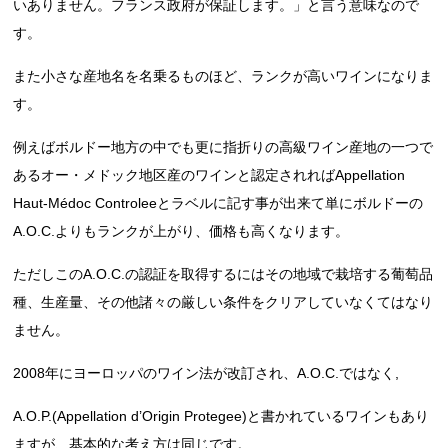
いありません。フランス政府が保証します。」と言う意味なので
す。
また小さな産地名を名乗るものほど、ランクが高いワインになりま
す。
例えばボルドー地方の中でも更に指折りの高級ワイン産地の一つで
あるオー・メドック地区産のワインと認定されればAppellation
Haut-Médoc Controleeとラベルに記す事が出来て単にボルドーの
A.O.C.よりもランクが上がり、価格も高くなります。
ただしこのA.O.C.の認証を取得するにはその地域で栽培する葡萄品
種、生産量、その他諸々の厳しい条件をクリアしていなくてはなり
ません。
2008年にヨーロッパのワイン法が改訂され、A.O.C.ではなく,
A.O.P.(Appellation d’Origin Protegee)と書かれているワインもあり
ますが、基本的な考え方は同じです。