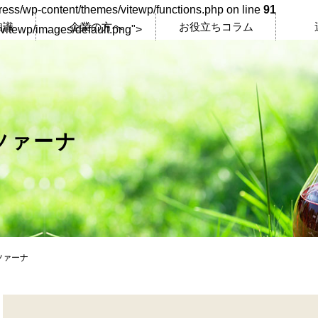
ress/wp-content/themes/vitewp/functions.php on line
91
知識
企業の方へ
お役立ちコラム
/vitewp/images/default.png">
ツァーナ
ツァーナ