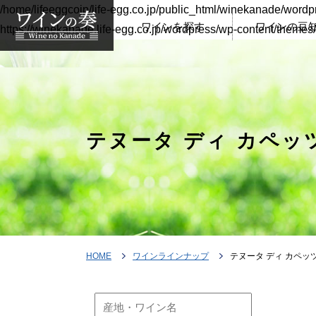
/home/lifeeggcojp/life-egg.co.jp/public_html/winekanade/wordp
ワインを探す
ワインの豆
https://winekanade.life-egg.co.jp/wordpress/wp-content/themes
テヌータ ディ カペッ
HOME
ワインラインナップ
テヌータ ディ カペッ