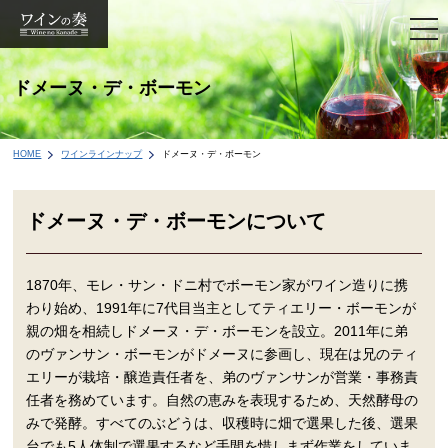
togg
navi
ドメーヌ・デ・ボーモン
HOME
ワインラインナップ
ドメーヌ・デ・ボーモン
ドメーヌ・デ・ボーモンについて
1870年、モレ・サン・ドニ村でボーモン家がワイン造りに携
わり始め、1991年に7代目当主としてティエリー・ボーモンが
親の畑を相続しドメーヌ・デ・ボーモンを設立。2011年に弟
のヴァンサン・ボーモンがドメーヌに参画し、現在は兄のティ
エリーが栽培・醸造責任者を、弟のヴァンサンが営業・事務責
任者を務めています。自然の恵みを表現するため、天然酵母の
みで発酵。すべてのぶどうは、収穫時に畑で選果した後、選果
台でも5人体制で選果するなど手間を惜しまず作業をしていま