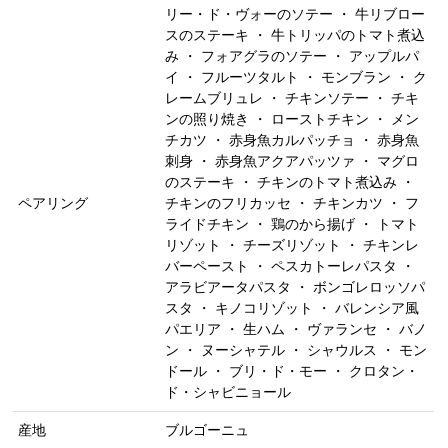
リー・ド・ヴォーのソテー ・ 牛リブロー
スのステーキ ・ 牛トリッパのトマト煮込
み ・ フォアグラのソテー ・ アップルパ
イ ・ フルーツタルト ・ モンブラン ・ ク
レームブリュレ ・ チキンソテー ・ チキ
ンの照り焼き ・ ローストチキン ・ メン
チカツ ・ 赤身魚カルパッチョ ・ 赤身魚
刺身 ・ 赤身魚アクアパッツァ ・ マグロ
のステーキ ・ チキンのトマト煮込み ・
ペアリング
チキンのフリカッセ ・ チキンカツ ・ フ
ライドチキン ・ 鶏のから揚げ ・ トマト
リゾット ・ チーズリゾット ・ チキンレ
バーペースト ・ ペスカトーレパスタ ・
アラビアータパスタ ・ ボンゴレロッソパ
スタ ・ キノコリゾット ・ バレンシア風
パエリア ・ 生ハム ・ ヴァランセ ・ バノ
ン ・ ヌーシャテル ・ シャウルス ・ モン
ドール ・ ブリ・ド・モー ・ クロタン・
ド・シャビニョール
産地
ブルゴーニュ