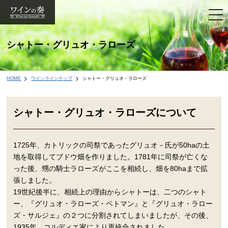
togg
navi
シャトー・グリュオ・ラローズ
HOME
ワインラインナップ
シャトー・グリュオ・ラローズ
シャトー・グリュオ・ラローズについて
1725年、カトリックの司祭であったグリュオ－氏が50haの土
地を取得してブドウ畑を作りました。1781年に司祭が亡くな
った後、甥の騎士ラローズがここを相続し、畑を80haまで拡
張しました。
19世紀後半に、相続上の理由からシャトーは、二つのシャト
ー、『グリュオ・ラローズ・ベトマン』と『グリュオ・ラロー
ズ・サルジェ』の２つに分割されてしまいましたが、その後、
1935年、コルディエ家により再統合されました。