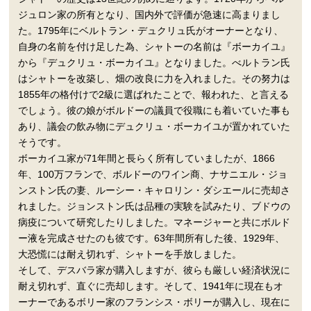
ジュロン家の所有となり、国内外で評価が急速に高まりまし
た。1795年にベルトラン・デュクリュ氏がオーナーとなり、
自身の名前を付け足した為、シャトーの名前は『ボーカイユ』
から『デュクリュ・ボーカイユ』となりました。べルトラン氏
はシャトーを改築し、畑の改良に力を入れました。その努力は
1855年の格付けで2級に選ばれたことで、報われた、と言える
でしょう。彼の娘がボルドーの議員で役職にも着いていた事も
あり、議会の飲み物にデュクリュ・ボーカイユが置かれていた
そうです。
ボーカイユ家が71年間と長らく所有していましたが、1866
年、100万フランで、ボルドーのワイン商、ナサニエル・ジョ
ンストン氏の妻、ルーシー・キャロリン・ダシエールに売却さ
れました。ジョンストン氏は品種の実験を試みたり、ブドウの
病疫について研究したりしました。マネージャーと共にボルド
ー液を完成させたのも彼です。63年間所有した後、1929年、
大恐慌には耐え切れず、シャトーを手放しました。
そして、デスバラ家が購入しますが、彼らも厳しい経済状況に
耐え切れず、直ぐに売却します。そして、1941年に現在もオ
ーナーであるボリー家のフランシス・ボリーが購入し、現在に