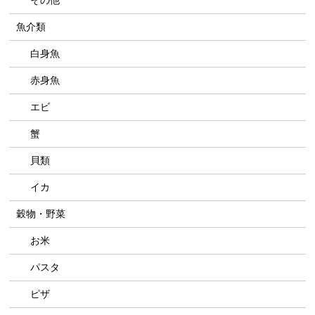
その他
魚介類
白身魚
赤身魚
エビ
蟹
貝類
イカ
穀物・野菜
お米
パスタ
ピザ