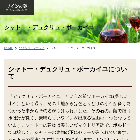
togg
navi
シャトー・デュクリュ・ボーカイユ
HOME
ワインラインナップ
シャトー・デュクリュ・ボーカイユ
シャトー・デュクリュ・ボーカイユについ
て
『デュクリュ・ボーカイユ』という名前はボーカイユ(美しい
小石）という通り、その土地からは色とりどりの小石が多く見
つかった事からその名がつけられました。その石のお蔭で畑は
水はけが良く、素晴らしいワインが出来る理由の一つとなって
います。シャトーの建物は美しいヴィクトリア調で、ボルドー
では珍しく、シャトーの建物の下にセラーが造られています。
シャトーの歴史は13世紀の初めに遡ります。1720年からベル