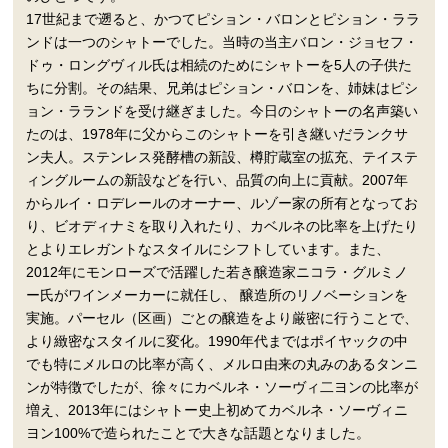
17世紀まで遡ると、かつてピション・バロンとピション・ララ
ンドは一つのシャトーでした。当時の当主バロン・ジョセフ・
ドゥ・ロングヴィル氏は相続のためにシャトーを5人の子供た
ちに分割。その結果、兄弟はピション・バロンを、姉妹はピシ
ョン・ラランドを受け継ぎました。今日のシャトーの名声築い
たのは、1978年に父からこのシャトーを引き継いだランクサ
ン夫人。ステンレス発酵槽の新設、樽貯蔵室の拡充、テイステ
ィングルームの新設などを行い、品質の向上に貢献。2007年
からルイ・ロデレールのオーナー、ルゾー家の所有となってお
り、ビオディナミを取り入れたり、カベルネの比率を上げたり
とよりエレガントなスタイルにシフトしています。また、
2012年にモンローズで活躍した若き醸造家ニコラ・グルミノ
ー氏がワインメーカーに就任し、 醸造所のリノベーションを
実施。パーセル（区画）ごとの醸造をより厳密に行うことで、
より緻密なスタイルに変化。1990年代まではポイヤックの中
でも特にメルロの比率が高く、メルロ由来の丸みのあるタンニ
ンが特徴でしたが、徐々にカベルネ・ソーヴィ二ヨンの比率が
増え、2013年にはシャトー史上初めてカベルネ・ソーヴィニ
ヨン100%で造られたことで大きな話題となりました。