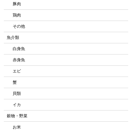
豚肉
鶏肉
その他
魚介類
白身魚
赤身魚
エビ
蟹
貝類
イカ
穀物・野菜
お米