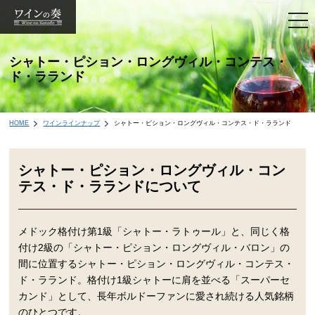
togg
navi
シャトー・ピション・ロングヴィル・コンテス・
ド・ラランド
HOME
ワインラインナップ
シャトー・ピション・ロングヴィル・コンテス・ド・ラランド
シャトー・ピション・ロングヴィル・コン
テス・ド・ラランドについて
メドック格付け第1級「シャトー・ラトゥール」と、同じく格
付け2級の「シャトー・ピション・ロングヴィル・バロン」の
間に位置するシャトー・ピション・ロングヴィル・コンテス・
ド・ラランド。格付け1級シャトーに肩を並べる「スーパーセ
カンド」として、長年ボルドーファンに愛され続ける人気銘柄
のひとつです。