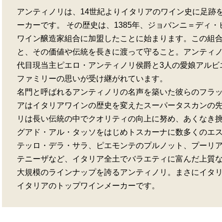
アンティノリは、14世紀よりイタリアのワイン史に足跡
ーカーです。 その歴史は、1385年、ジョバンニ＝ディ
ワイン醸造家組合に加盟したことに始まります。この組
と、その価値や伝統を長きに渡って守ること。アンティノ
代目現当主ピエロ・アンティノリ侯爵と3人の愛娘アルビ
ファミリーの思いが受け継がれています。
名門と呼ばれるアンティノリの名声を築いた彼らのフラ
アはイタリアワインの歴史を変えたスーパータスカンの先
リは長い伝統の中でクオリティの向上に努め、あくなき
グアド・アル・タッソをはじめトスカーナに数多くのエ
テッロ・デラ・サラ、ピエモンテのプルノット、プーリ
テニーザなど、イタリア全土でバラエティに富んだ上質な
大規模のラインナップを誇るアンティノリ。まさにイタ
イタリアのトップワインメーカーです。