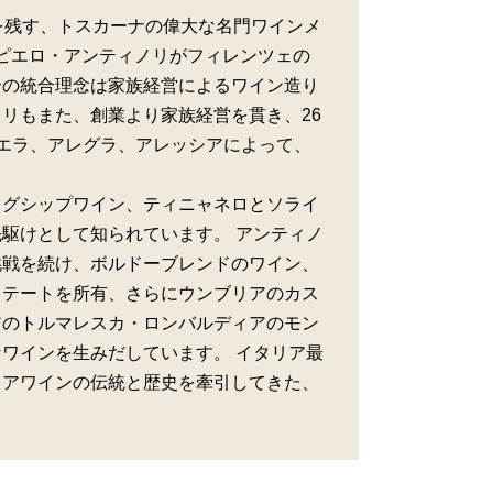
を残す、トスカーナの偉大な名門ワインメ
・ピエロ・アンティノリがフィレンツェの
合の統合理念は家族経営によるワイン造り
リもまた、創業より家族経営を貫き、26
エラ、アレグラ、アレッシアによって、
ッグシップワイン、ティニャネロとソライ
駆けとして知られています。 アンティノ
挑戦を続け、ボルドーブレンドのワイン、
ステートを所有、さらにウンブリアのカス
アのトルマレスカ・ロンバルディアのモン
ワインを生みだしています。 イタリア最
リアワインの伝統と歴史を牽引してきた、