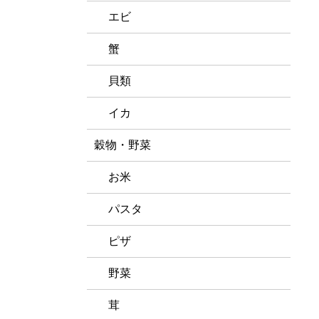
エビ
蟹
貝類
イカ
穀物・野菜
お米
パスタ
ピザ
野菜
茸