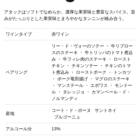
アタックはソフトでなめらか。濃厚な果実味と豊富なスパイス。旨
みがたっぷりとした果実味とまろやかなタンニンが絡み合う。
ワインタイプ
赤ワイン
リー・ド・ヴォーのソテー ・ 牛リブロー
スのステーキ ・ 牛トリッパのトマト煮込
み ・ 牛フィレ肉のステーキ ・ ロースト
チキン ・ チキンソテー ・ チキンのトマ
ペアリング
ト煮込み ・ ローストポーク ・ トンカツ
・ ポーク竜田揚げ ・ マグロのステーキ
・ マンステール ・ エポワス ・ モンドー
ル ・ タレッジョ ・ カマンベール・ド・
ノルマンディ
コート・ド・ボーヌ
サントネイ
産地
ブルゴーニュ
アルコール分
13%