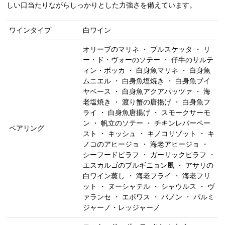
しい口当たりながらしっかりとした力強さを備えています。
ワインタイプ
白ワイン
オリーブのマリネ ・ ブルスケッタ ・ リ
ー・ド・ヴォーのソテー ・ 仔牛のサルテ
ィン・ボッカ ・ 白身魚マリネ ・ 白身魚
ムニエル ・ 白身魚塩焼き ・ 白身魚ブイ
ヤベース ・ 白身魚アクアパッツァ ・ 海
老塩焼き ・ 渡り蟹の唐揚げ ・ 白身魚フ
ライ ・ 白身魚唐揚げ ・ スモークサーモ
ン ・ 帆立のソテー ・ チキンレバーペー
ペアリング
スト ・ キッシュ ・ キノコリゾット ・ キ
ノコのアヒージョ ・ 海老アヒージョ ・
シーフードピラフ ・ ガーリックピラフ ・
エスカルゴのブルギニョン風 ・ アサリの
白ワイン蒸し ・ 海老フライ ・ 海老フリ
ット ・ ヌーシャテル ・ シャウルス ・ ヴ
ァランセ ・ エポワス ・ バノン ・ パルミ
ジャーノ・レッジャーノ