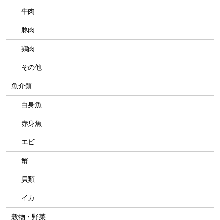
牛肉
豚肉
鶏肉
その他
魚介類
白身魚
赤身魚
エビ
蟹
貝類
イカ
穀物・野菜