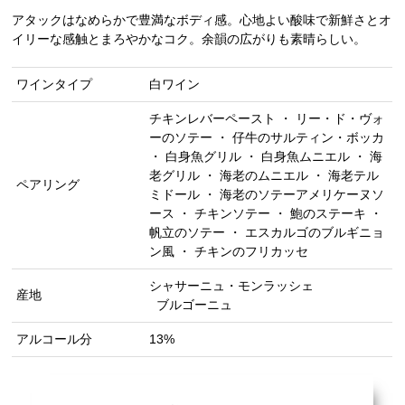
アタックはなめらかで豊満なボディ感。心地よい酸味で新鮮さとオ
イリーな感触とまろやかなコク。余韻の広がりも素晴らしい。
ワインタイプ
白ワイン
チキンレバーペースト ・ リー・ド・ヴォ
ーのソテー ・ 仔牛のサルティン・ボッカ
・ 白身魚グリル ・ 白身魚ムニエル ・ 海
老グリル ・ 海老のムニエル ・ 海老テル
ペアリング
ミドール ・ 海老のソテーアメリケーヌソ
ース ・ チキンソテー ・ 鮑のステーキ ・
帆立のソテー ・ エスカルゴのブルギニョ
ン風 ・ チキンのフリカッセ
シャサーニュ・モンラッシェ
産地
ブルゴーニュ
アルコール分
13%