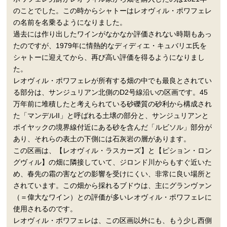
のことでした。この時からシャトーはレオヴィル・ポワフェレ
の名前を名乗るようになりました。
過去には作り出したワインがなかなか評価されない時期もあっ
たのですが、1979年に情熱的なディディエ・キュバリエ氏を
シャトーに迎えてから、再び高い評価を得るようになりまし
た。
レオヴィル・ポワフェレが所有する畑の中でも最良とされてい
る部分は、サンジュリアン北側のD2号線沿いの区画です。45
万年前に堆積したと考えられている砂礫質の砂利から構成され
た「マンデルII」と呼ばれる土壌の部分と、サンジュリアンと
ポイヤックの境界線付近にある砂を含んだ「ルビソル」部分が
あり、それらの表土の下側には石灰岩の層があります。
この区画は、【レオヴィル・ラスカーズ】と【ピション・ロン
グヴィル】の畑に隣接していて、ジロンド川からもすぐ近いた
め、春先の霜の害などの影響を受けにくい、非常に良い場所と
されています。この畑から採れるブドウは、主にグランヴァン
（＝偉大なワイン）との評価が多いレオヴィル・ポワフェレに
使用されるのです。
レオヴィル・ポワフェレは、この区画以外にも、もう少し西側