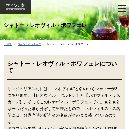
togg
navi
シャトー・レオヴィル・ポワフェレ
HOME
ワインラインナップ
シャトー・レオヴィル・ポワフェレ
シャトー・レオヴィル・ポワフェレについ
て
サンジュリアン村には、“レオヴィル”と名のつくシャトーが3
つあります。【レオヴィル・バルトン】と【レオヴィル・ラス
カーズ】、そしてこのレオヴィル・ポワフェレです。もともと
は一つだった畑が分家して出来たもので、レオヴィルの下の名
前には、分家当時の所有者の名前がそのまま残っているので
す。
ポワフェレ男爵がレオヴィル家から畑を購入したのは1821年