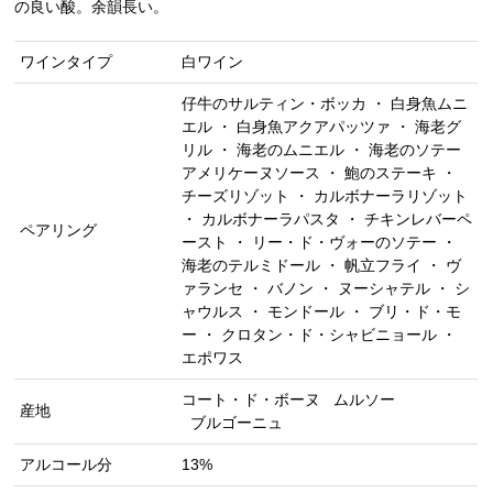
の良い酸。余韻長い。
ワインタイプ
白ワイン
仔牛のサルティン・ボッカ ・ 白身魚ムニ
エル ・ 白身魚アクアパッツァ ・ 海老グ
リル ・ 海老のムニエル ・ 海老のソテー
アメリケーヌソース ・ 鮑のステーキ ・
チーズリゾット ・ カルボナーラリゾット
・ カルボナーラパスタ ・ チキンレバーペ
ペアリング
ースト ・ リー・ド・ヴォーのソテー ・
海老のテルミドール ・ 帆立フライ ・ ヴ
ァランセ ・ バノン ・ ヌーシャテル ・ シ
ャウルス ・ モンドール ・ ブリ・ド・モ
ー ・ クロタン・ド・シャビニョール ・
エポワス
コート・ド・ボーヌ
ムルソー
産地
ブルゴーニュ
アルコール分
13%