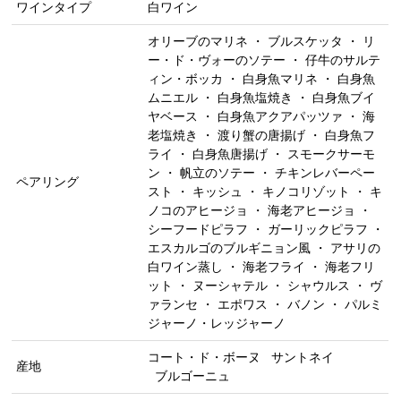
ワインタイプ
白ワイン
オリーブのマリネ ・ ブルスケッタ ・ リ
ー・ド・ヴォーのソテー ・ 仔牛のサルテ
ィン・ボッカ ・ 白身魚マリネ ・ 白身魚
ムニエル ・ 白身魚塩焼き ・ 白身魚ブイ
ヤベース ・ 白身魚アクアパッツァ ・ 海
老塩焼き ・ 渡り蟹の唐揚げ ・ 白身魚フ
ライ ・ 白身魚唐揚げ ・ スモークサーモ
ン ・ 帆立のソテー ・ チキンレバーペー
ペアリング
スト ・ キッシュ ・ キノコリゾット ・ キ
ノコのアヒージョ ・ 海老アヒージョ ・
シーフードピラフ ・ ガーリックピラフ ・
エスカルゴのブルギニョン風 ・ アサリの
白ワイン蒸し ・ 海老フライ ・ 海老フリ
ット ・ ヌーシャテル ・ シャウルス ・ ヴ
ァランセ ・ エポワス ・ バノン ・ パルミ
ジャーノ・レッジャーノ
コート・ド・ボーヌ
サントネイ
産地
ブルゴーニュ