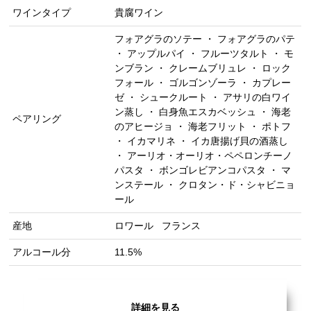
ワインタイプ
貴腐ワイン
フォアグラのソテー ・ フォアグラのパテ
・ アップルパイ ・ フルーツタルト ・ モ
ンブラン ・ クレームブリュレ ・ ロック
フォール ・ ゴルゴンゾーラ ・ カプレー
ゼ ・ シュークルート ・ アサリの白ワイ
ン蒸し ・ 白身魚エスカベッシュ ・ 海老
ペアリング
のアヒージョ ・ 海老フリット ・ ポトフ
・ イカマリネ ・ イカ唐揚げ貝の酒蒸し
・ アーリオ・オーリオ・ペペロンチーノ
パスタ ・ ボンゴレビアンコパスタ ・ マ
ンステール ・ クロタン・ド・シャビニョ
ール
産地
ロワール
フランス
アルコール分
11.5%
詳細を見る