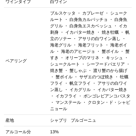
ワインタイプ
白ワイン
ブルスケッタ ・ カプレーゼ ・ シューク
ルート ・ 白身魚カルパッチョ ・ 白身魚
グリル ・ 白身魚エスカベッシュ ・ イカ
刺身 ・ イカバター焼き ・ 焼き牡蠣 ・ 帆
立のソテー ・ アサリの白ワイン蒸し ・
海老グリル ・ 海老フリット ・ 海老ボイ
ル ・ 海老のアヒージョ ・ 蟹ボイル ・ 蟹
すき ・ オリーブのマリネ ・ キッシュ ・
ペアリング
シュークルート ・ シーフードパエリア ・
焼き蟹 ・ 蟹しゃぶ ・ 渡り蟹のから揚げ
・ 蟹ボイル ・ サザエのつぼ焼き ・ 牡蠣
フライ ・ 帆立フライ ・ アサリの白ワイ
ン蒸し ・ イカグリル ・ イカバター焼き
・ イカフライ ・ ボンゴレビアンコパスタ
・ マンステール ・ クロタン・ド・シャビ
ニョール
産地
シャブリ
ブルゴーニュ
アルコール分
13%