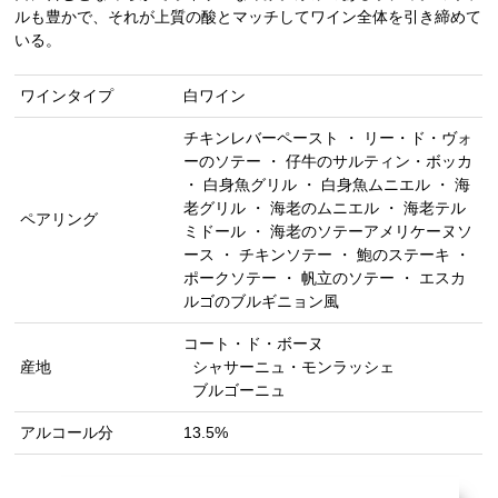
ルも豊かで、それが上質の酸とマッチしてワイン全体を引き締めて
いる。
ワインタイプ
白ワイン
チキンレバーペースト ・ リー・ド・ヴォ
ーのソテー ・ 仔牛のサルティン・ボッカ
・ 白身魚グリル ・ 白身魚ムニエル ・ 海
老グリル ・ 海老のムニエル ・ 海老テル
ペアリング
ミドール ・ 海老のソテーアメリケーヌソ
ース ・ チキンソテー ・ 鮑のステーキ ・
ポークソテー ・ 帆立のソテー ・ エスカ
ルゴのブルギニョン風
コート・ド・ボーヌ
産地
シャサーニュ・モンラッシェ
ブルゴーニュ
アルコール分
13.5%