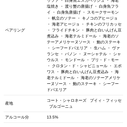
ッツァ ・ 白身魚エスカベッシュ ・ 海老
塩焼き ・ 渡り蟹の唐揚げ ・ 白身魚フラ
イ ・ 白身魚唐揚げ ・ スモークサーモン
・ 帆立のソテー ・ キノコのアヒージョ
・ 海老アヒージョ ・ チキンのフリカッセ
ペアリング
・ フライドチキン ・ 豚肉と白いんげん豆
煮込み ・ 海老テルミドール ・ 海老のソ
テーアメリケーヌソース ・ 鮑のステーキ
・ シーフードパエリア ・ 生ハム ・ ヴァ
ランセ ・ バノン ・ ヌーシャテル ・ シャ
ウルス ・ モンドール ・ ブリ・ド・モー
・ クロタン・ド・シャビニョール ・ エポ
ワス ・ 豚肉と白いんげん豆煮込み ・ 海
老テルミドール ・ 海老のソテーアメリケ
ーヌソース ・ 鮑のステーキ ・ シーフー
ドパエリア
コート・シャロネーズ
プイィ・フィッセ
産地
ブルゴーニュ
アルコール分
13.5%