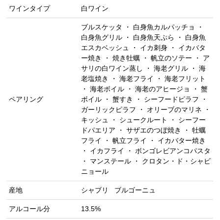
ワインタイプ
白ワイン
ブルスケッタ ・ 白身魚カルパッチョ ・
白身魚グリル ・ 白身魚天ぷら ・ 白身魚
エスカベッシュ ・ イカ刺身 ・ イカバタ
ー焼き ・ 焼き牡蠣 ・ 帆立のソテー ・ ア
サリの白ワイン蒸し ・ 海老グリル ・ 海
老塩焼き ・ 海老フライ ・ 海老フリット
・ 海老ボイル ・ 海老のアヒージョ ・ 蟹
ペアリング
ボイル ・ 蟹すき ・ シーフードピラフ ・
ガーリックピラフ ・ オリーブのマリネ ・
キッシュ ・ シュークルート ・ シーフー
ドパエリア ・ サザエのつぼ焼き ・ 牡蠣
フライ ・ 帆立フライ ・ イカバター焼き
・ イカフライ ・ ボンゴレビアンコパスタ
・ マンステール ・ クロタン・ド・シャビ
ニョール
産地
シャブリ
ブルゴーニュ
アルコール分
13.5%