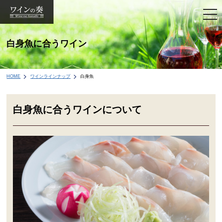
togg
navi
白身魚に合うワイン
HOME
ワインラインナップ
白身魚
白身魚に合うワインについて