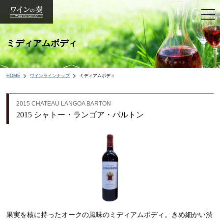
togg
navi
ミディアムボディ
HOME
ワインラインナップ
ミディアムボディ
2015 CHATEAU LANGOA BARTON
2015 シャトー・ランゴア・バルトン
果実を核に持ったオークの風味のミディアムボディ。きめ細かい渋