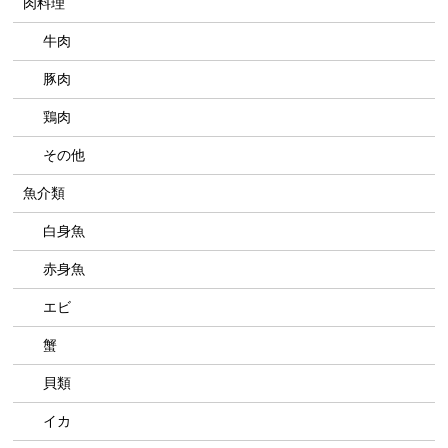
肉料理
牛肉
豚肉
鶏肉
その他
魚介類
白身魚
赤身魚
エビ
蟹
貝類
イカ