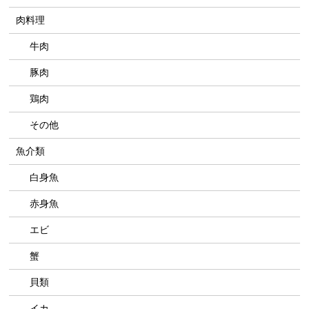
肉料理
牛肉
豚肉
鶏肉
その他
魚介類
白身魚
赤身魚
エビ
蟹
貝類
イカ