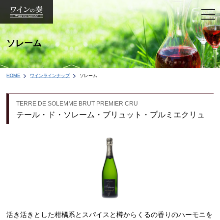
togg
navi
ソレーム
HOME
ワインラインナップ
ソレーム
TERRE DE SOLEMME BRUT PREMIER CRU
テール・ド・ソレーム・ブリュット・プルミエクリュ
活き活きとした柑橘系とスパイスと樽からくるの香りのハーモニを