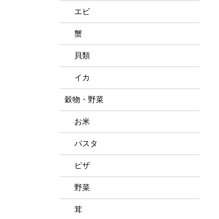
エビ
蟹
貝類
イカ
穀物・野菜
お米
パスタ
ピザ
野菜
茸