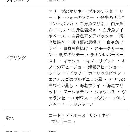
ワインタイプ
白ワイン
オリーブのマリネ ・ ブルスケッタ ・ リ
ー・ド・ヴォーのソテー ・ 仔牛のサルテ
ィン・ボッカ ・ 白身魚マリネ ・ 白身魚
ムニエル ・ 白身魚塩焼き ・ 白身魚ブイ
ヤベース ・ 白身魚アクアパッツァ ・ 海
老塩焼き ・ 渡り蟹の唐揚げ ・ 白身魚フ
ライ ・ 白身魚唐揚げ ・ スモークサーモ
ン ・ 帆立のソテー ・ チキンレバーペー
ペアリング
スト ・ キッシュ ・ キノコリゾット ・ キ
ノコのアヒージョ ・ 海老アヒージョ ・
シーフードピラフ ・ ガーリックピラフ ・
エスカルゴのブルギニョン風 ・ アサリの
白ワイン蒸し ・ 海老フライ ・ 海老フリ
ット ・ ヌーシャテル ・ シャウルス ・ ヴ
ァランセ ・ エポワス ・ バノン ・ パルミ
ジャーノ・レッジャーノ
コート・ド・ボーヌ
サントネイ
産地
ブルゴーニュ