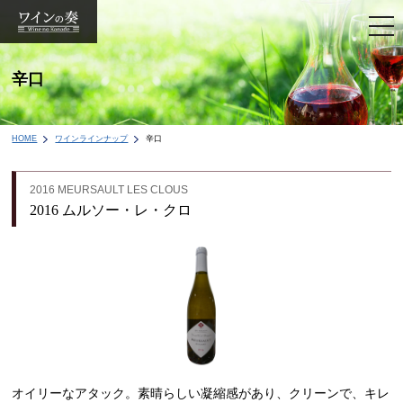
togg
navi
辛口
HOME
ワインラインナップ
辛口
2016 MEURSAULT LES CLOUS
2016 ムルソー・レ・クロ
オイリーなアタック。素晴らしい凝縮感があり、クリーンで、キレ