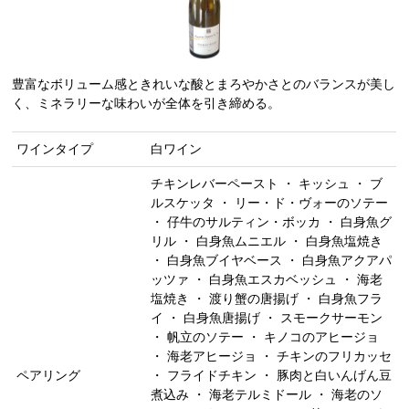
豊富なボリューム感ときれいな酸とまろやかさとのバランスが美し
く、ミネラリーな味わいが全体を引き締める。
ワインタイプ
白ワイン
チキンレバーペースト ・ キッシュ ・ ブ
ルスケッタ ・ リー・ド・ヴォーのソテー
・ 仔牛のサルティン・ボッカ ・ 白身魚グ
リル ・ 白身魚ムニエル ・ 白身魚塩焼き
・ 白身魚ブイヤベース ・ 白身魚アクアパ
ッツァ ・ 白身魚エスカベッシュ ・ 海老
塩焼き ・ 渡り蟹の唐揚げ ・ 白身魚フラ
イ ・ 白身魚唐揚げ ・ スモークサーモン
・ 帆立のソテー ・ キノコのアヒージョ
・ 海老アヒージョ ・ チキンのフリカッセ
ペアリング
・ フライドチキン ・ 豚肉と白いんげん豆
煮込み ・ 海老テルミドール ・ 海老のソ