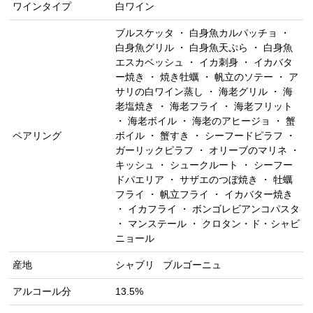
ワインタイプ
白ワイン
ブルスケッタ ・ 白身魚カルパッチョ ・
白身魚グリル ・ 白身魚天ぷら ・ 白身魚
エスカベッシュ ・ イカ刺身 ・ イカバタ
ー焼き ・ 焼き牡蠣 ・ 帆立のソテー ・ ア
サリの白ワイン蒸し ・ 海老グリル ・ 海
老塩焼き ・ 海老フライ ・ 海老フリット
・ 海老ボイル ・ 海老のアヒージョ ・ 蟹
ペアリング
ボイル ・ 蟹すき ・ シーフードピラフ ・
ガーリックピラフ ・ オリーブのマリネ ・
キッシュ ・ シュークルート ・ シーフー
ドパエリア ・ サザエのつぼ焼き ・ 牡蠣
フライ ・ 帆立フライ ・ イカバター焼き
・ イカフライ ・ ボンゴレビアンコパスタ
・ マンステール ・ クロタン・ド・シャビ
ニョール
産地
シャブリ
ブルゴーニュ
アルコール分
13.5%