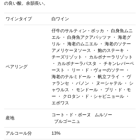
の良い酸。余韻長い。
ワインタイプ
白ワイン
仔牛のサルティン・ボッカ ・ 白身魚ムニ
エル ・ 白身魚アクアパッツァ ・ 海老グ
リル ・ 海老のムニエル ・ 海老のソテー
アメリケーヌソース ・ 鮑のステーキ ・
チーズリゾット ・ カルボナーラリゾット
・ カルボナーラパスタ ・ チキンレバーペ
ペアリング
ースト ・ リー・ド・ヴォーのソテー ・
海老のテルミドール ・ 帆立フライ ・ ヴ
ァランセ ・ バノン ・ ヌーシャテル ・ シ
ャウルス ・ モンドール ・ ブリ・ド・モ
ー ・ クロタン・ド・シャビニョール ・
エポワス
コート・ド・ボーヌ
ムルソー
産地
ブルゴーニュ
アルコール分
13%