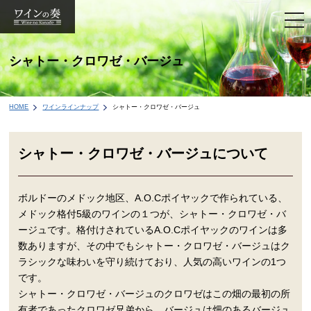
togg
navi
シャトー・クロワゼ・バージュ
HOME
ワインラインナップ
シャトー・クロワゼ・バージュ
シャトー・クロワゼ・バージュについて
ボルドーのメドック地区、A.O.Cポイヤックで作られている、
メドック格付5級のワインの１つが、シャトー・クロワゼ・バ
ージュです。格付けされているA.O.Cポイヤックのワインは多
数ありますが、その中でもシャトー・クロワゼ・バージュはク
ラシックな味わいを守り続けており、人気の高いワインの1つ
です。
シャトー・クロワゼ・バージュのクロワゼはこの畑の最初の所
有者であったクロワゼ兄弟から、バージュは畑のあるバージュ