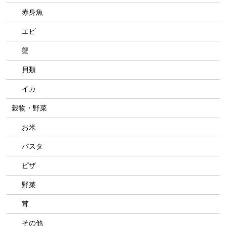
赤身魚
エビ
蟹
貝類
イカ
穀物・野菜
お米
パスタ
ピザ
野菜
茸
その他