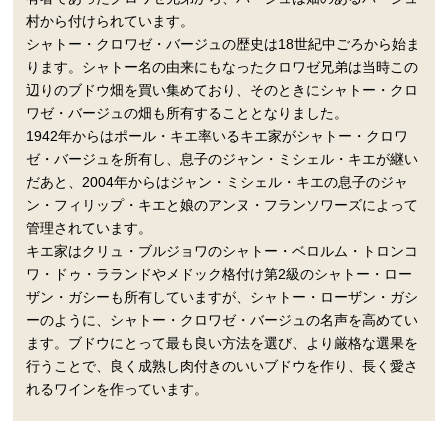
村から付けられています。
シャトー・クロワゼ・バージュの歴史は18世紀中ごろから始ま
ります。シャトー名の由来にもなったクロワゼ兄弟は当時この
辺りのブドウ畑を買い集めており、そのときにシャトー・クロ
ワゼ・バージュの畑も所有することとなりました。
1942年からはポール・キエ率いるキエ家がシャトー・クロワ
ゼ・バージュを所有し、息子のジャン・ミシェル・キエが継い
だあと、2004年からはジャン・ミシェル・キエの息子のジャ
ン・フィリップ・キエと娘のアンヌ・フランソワーズによって
管理されています。
キエ家はクリュ・ブルジョワのシャトー・ベロルム・トロンコ
ワ・ドゥ・ラランドやメドック格付け第2級のシャトー・ロー
ザン・ガシーも所有していますが、シャトー・ローザン・ガシ
ーのように、シャトー・クロワゼ・バージュの名声を高めてい
ます。ブドウにとって最も良い方法を選び、より厳格な選果を
行うことで、良く成熟し肉付きのいいブドウを作り、長く愛さ
れるワインを作っています。