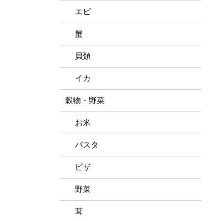
エビ
蟹
貝類
イカ
穀物・野菜
お米
パスタ
ピザ
野菜
茸