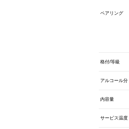
ペアリング
格付/等級
アルコール分
内容量
サービス温度