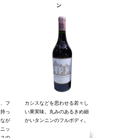
ン
り、フ
カシスなどを思わせる若々し
を持っ
い果実味。丸みのあるきめ細
いなが
かいタンニンのフルボディ。
ィニッ
イスの