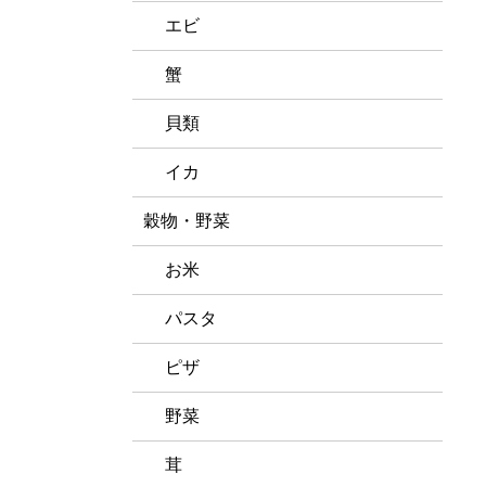
エビ
蟹
貝類
イカ
穀物・野菜
お米
パスタ
ピザ
野菜
茸