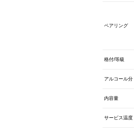
ペアリング
格付/等級
アルコール分
内容量
サービス温度