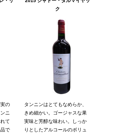
ュレ・リ
2015 シャトー・ダルマイヤッ
ク
果実の
タンニンはとてもなめらか、
タンニ
きめ細かい。ゴージャスな果
とれて
実味と芳醇な味わい。しっか
上品で
りとしたアルコールのボリュ