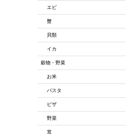
エビ
蟹
貝類
イカ
穀物・野菜
お米
パスタ
ピザ
野菜
茸