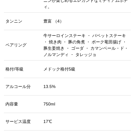
ニンが楽しめるエレガントなミディアムボデ
ィ。
タンニン
豊富 （4）
牛サーロインステーキ ・ バベットステーキ
・ 焼き肉 ・ 豚の角煮 ・ ポーク竜田揚げ ・
ペアリング
豚生姜焼き ・ ゴーダ ・ カマンベール・ド・
ノルマンディ ・ タレッジョ
格付/等級
メドック格付5級
アルコール分
13.5%
内容量
750ml
サービス温度
17℃