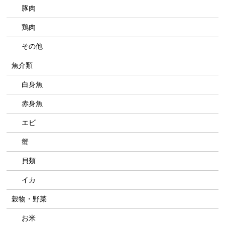
豚肉
鶏肉
その他
魚介類
白身魚
赤身魚
エビ
蟹
貝類
イカ
穀物・野菜
お米