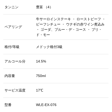
タンニン
豊富 （4）
牛サーロインステーキ ・ ローストビーフ ・
ビーフシチュー ・ ウナギの赤ワイン煮込み
ペアリング
・ ゴーダ、ブルー・デ・コース ・ ブリ・
ド・モー
格付/等級
メドック格付3級
アルコール分
14.5%
内容量
750ml
サービス温度
17℃
型番
WLE-EX-076