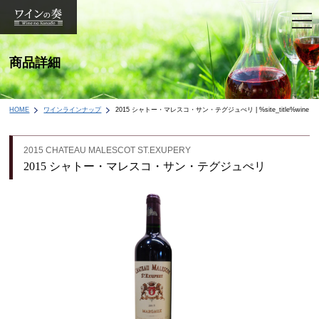
togg
navi
商品詳細
HOME
ワインラインナップ
2015 シャトー・マレスコ・サン・テグジュぺリ | %site_title%wine
2015 CHATEAU MALESCOT ST.EXUPERY
2015 シャトー・マレスコ・サン・テグジュぺリ