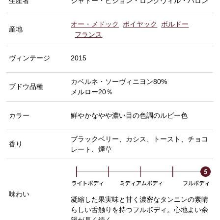
生産者
シャトー・ピション・ロングヴィル・バロン
オー・メドック
ポイヤック
ボルドー
産地
フランス
ヴィンテージ
2015
カベルネ・ソーヴィニヨン80%
ブドウ品種
メルロー20％
カラー
鮮やかなやや濃い目の色調のルビー色
ブラックベリー、カシス、トースト、チョコ
香り
レート、煙草
味わい
凝縮した果実味と甘く濃密なタンニンの素晴
らしい舌触りを持つフルボディ。心地よい余
韻が長く続く。