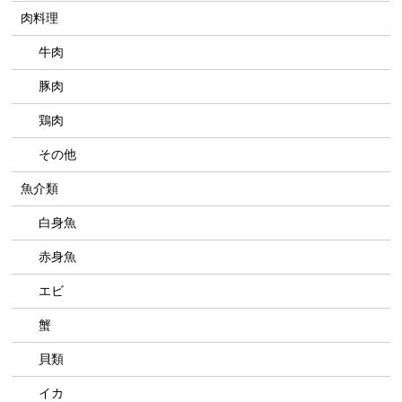
肉料理
牛肉
豚肉
鶏肉
その他
魚介類
白身魚
赤身魚
エビ
蟹
貝類
イカ