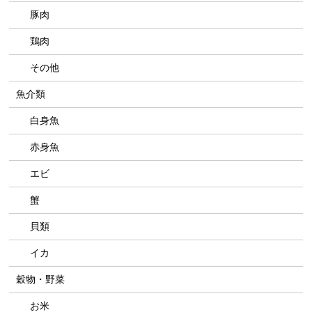
豚肉
鶏肉
その他
魚介類
白身魚
赤身魚
エビ
蟹
貝類
イカ
穀物・野菜
お米