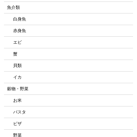
魚介類
白身魚
赤身魚
エビ
蟹
貝類
イカ
穀物・野菜
お米
パスタ
ピザ
野菜