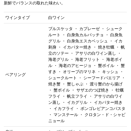
新鮮でバランスの取れた味わい。
ワインタイプ
白ワイン
ブルスケッタ ・ カプレーゼ ・ シューク
ルート ・ 白身魚カルパッチョ ・ 白身魚
グリル ・ 白身魚エスカベッシュ ・ イカ
刺身 ・ イカバター焼き ・ 焼き牡蠣 ・ 帆
立のソテー ・ アサリの白ワイン蒸し ・
海老グリル ・ 海老フリット ・ 海老ボイ
ル ・ 海老のアヒージョ ・ 蟹ボイル ・ 蟹
すき ・ オリーブのマリネ ・ キッシュ ・
ペアリング
シュークルート ・ シーフードパエリア ・
焼き蟹 ・ 蟹しゃぶ ・ 渡り蟹のから揚げ
・ 蟹ボイル ・ サザエのつぼ焼き ・ 牡蠣
フライ ・ 帆立フライ ・ アサリの白ワイ
ン蒸し ・ イカグリル ・ イカバター焼き
・ イカフライ ・ ボンゴレビアンコパスタ
・ マンステール ・ クロタン・ド・シャビ
ニョール