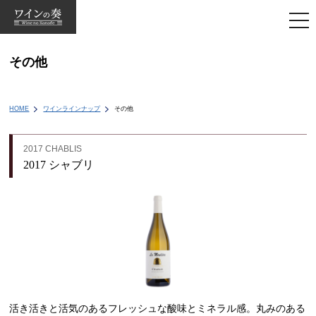
togg
navi
その他
HOME
ワインラインナップ
その他
2017 CHABLIS
2017 シャブリ
活き活きと活気のあるフレッシュな酸味とミネラル感。丸みのある