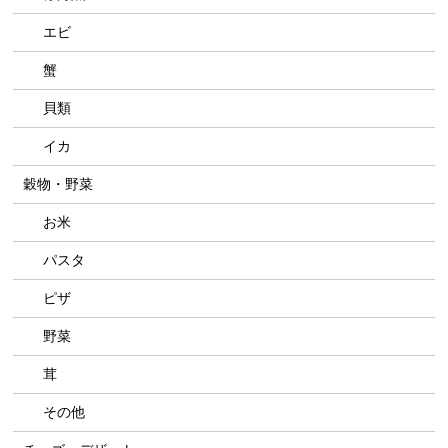
エビ
蟹
貝類
イカ
穀物・野菜
お米
パスタ
ピザ
野菜
茸
その他