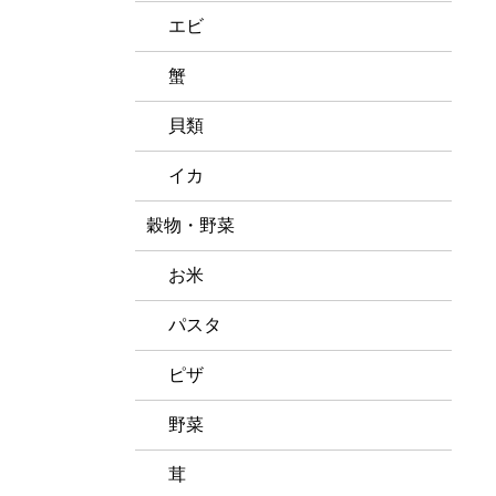
エビ
蟹
貝類
イカ
穀物・野菜
お米
パスタ
ピザ
野菜
茸