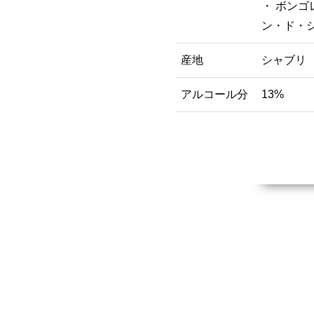
・ ボンゴ
ン・ド・
産地
シャブリ
アルコール分
13%