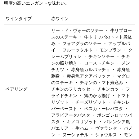
明度の高いエレガントな味わい。
ワインタイプ
赤ワイン
リー・ド・ヴォーのソテー ・ 牛リブロー
スのステーキ ・ 牛トリッパのトマト煮込
み ・ フォアグラのソテー ・ アップルパ
イ ・ フルーツタルト ・ モンブラン ・ ク
レームブリュレ ・ チキンソテー ・ チキ
ンの照り焼き ・ ローストチキン ・ メン
チカツ ・ 赤身魚カルパッチョ ・ 赤身魚
刺身 ・ 赤身魚アクアパッツァ ・ マグロ
のステーキ ・ チキンのトマト煮込み ・
ペアリング
チキンのフリカッセ ・ チキンカツ ・ フ
ライドチキン ・ 鶏のから揚げ ・ トマト
リゾット ・ チーズリゾット ・ チキンレ
バーペースト ・ ペスカトーレパスタ ・
アラビアータパスタ ・ ボンゴレロッソパ
スタ ・ キノコリゾット ・ バレンシア風
パエリア ・ 生ハム ・ ヴァランセ ・ バノ
ン ・ ヌーシャテル ・ シャウルス ・ モン