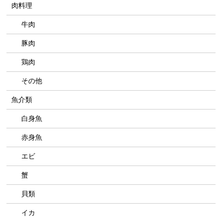
肉料理
牛肉
豚肉
鶏肉
その他
魚介類
白身魚
赤身魚
エビ
蟹
貝類
イカ