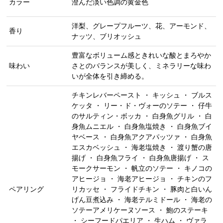
カラー
澄んだ淡い色調の黄金色
洋梨、グレープフルーツ、花、アーモンド、
香り
ナッツ、ブリオッシュ
豊富なボリューム感ときれいな酸とまろやか
味わい
さとのバランスが美しく、ミネラリーな味わ
いが全体を引き締める。
チキンレバーペースト ・ キッシュ ・ ブルス
ケッタ ・ リー・ド・ヴォーのソテー ・ 仔牛
のサルティン・ボッカ ・ 白身魚グリル ・ 白
身魚ムニエル ・ 白身魚塩焼き ・ 白身魚ブイ
ヤベース ・ 白身魚アクアパッツァ ・ 白身魚
エスカベッシュ ・ 海老塩焼き ・ 渡り蟹の唐
揚げ ・ 白身魚フライ ・ 白身魚唐揚げ ・ ス
モークサーモン ・ 帆立のソテー ・ キノコの
アヒージョ ・ 海老アヒージョ ・ チキンのフ
ペアリング
リカッセ ・ フライドチキン ・ 豚肉と白いん
げん豆煮込み ・ 海老テルミドール ・ 海老の
ソテーアメリケーヌソース ・ 鮑のステーキ
・ シーフードパエリア ・ 生ハム ・ ヴァラ