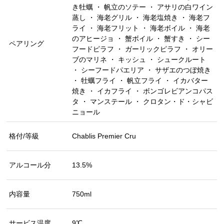
き牡蠣 ・ 帆立のソテー ・ アサリの白ワイン
蒸し ・ 海老グリル ・ 海老塩焼き ・ 海老フ
ライ ・ 海老フリット ・ 海老ボイル ・ 海老
のアヒージョ ・ 蟹ボイル ・ 蟹すき ・ シー
ペアリング
フードピラフ ・ ガーリックピラフ ・ オリー
ブのマリネ ・ キッシュ ・ シュークルート
・ シーフードパエリア ・ サザエのつぼ焼き
・ 牡蠣フライ ・ 帆立フライ ・ イカバター
焼き ・ イカフライ ・ ボンゴレビアンコパス
タ ・ マンステール ・ クロタン・ド・シャビ
ニョール
格付/等級
Chablis Premier Cru
アルコール分
13.5%
内容量
750ml
サービス温度
9℃