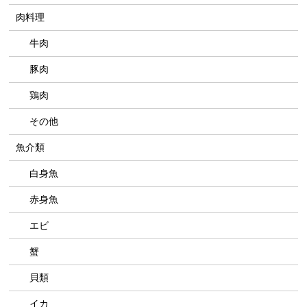
肉料理
牛肉
豚肉
鶏肉
その他
魚介類
白身魚
赤身魚
エビ
蟹
貝類
イカ