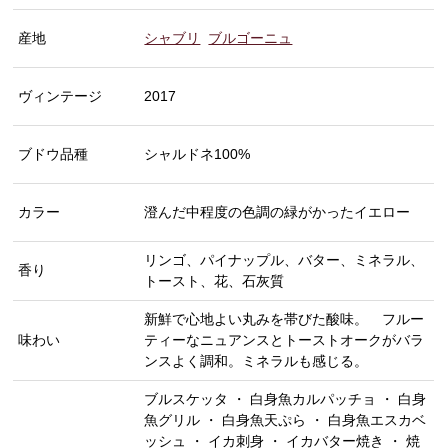
産地
シャブリ
ブルゴーニュ
ヴィンテージ
2017
ブドウ品種
シャルドネ100%
カラー
澄んだ中程度の色調の緑がかったイエロー
リンゴ、パイナップル、バター、ミネラル、
香り
トースト、花、石灰質
新鮮で心地よい丸みを帯びた酸味。 フルー
味わい
ティーなニュアンスとトーストオークがバラ
ンスよく調和。ミネラルも感じる。
ブルスケッタ ・ 白身魚カルパッチョ ・ 白身
魚グリル ・ 白身魚天ぷら ・ 白身魚エスカベ
ッシュ ・ イカ刺身 ・ イカバター焼き ・ 焼