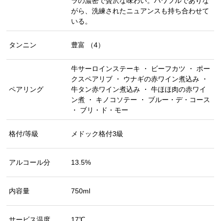
ラの濃密で贅沢な味わい。パワフルでありな
がら、洗練されたニュアンスも持ち合わせて
いる。
タンニン
豊富 （4）
牛サーロインステーキ ・ ビーフカツ ・ ポー
クスペアリブ ・ ウナギの赤ワイン煮込み ・
ペアリング
牛タン赤ワイン煮込み ・ 牛ほほ肉の赤ワイ
ン煮 ・ キノコソテー ・ ブルー・デ・コース
・ ブリ・ド・モー
格付/等級
メドック格付3級
アルコール分
13.5%
内容量
750ml
サービス温度
17℃