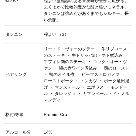
味わい
程よい凝縮感のある果実味が豊かに広がる。
ふくよかで比較的豊かな酸と強いミネラル。
タンニンは強めだがあくまでもシルキー。長
い余韻。
タンニン
程よい （3）
リー・ド・ヴォーのソテー ・ 牛リブロース
のステーキ ・ 牛トリッパのトマト煮込み ・
牛フィレ肉のステーキ ・ コック・オー・ヴ
ァン ・ 鳩の赤ワイン煮込み ・ 鴨のロースト
ペアリング
・ 鴨のオイル煮 ・ ビーフストロガノフ ・
ローストポーク ・ トンカツ ・ ポーク竜田揚
げ ・ マンステール ・ エポワス ・ モンドー
ル ・ タレッジョ ・ カマンベール・ド・ノル
マンディ
格付/等級
Premier Cru
アルコール分
14%