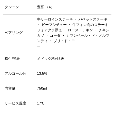
タンニン
豊富 （4）
牛サーロインステーキ ・ バベットステーキ
・ ビーフシチュー ・ 牛フィレ肉のステーキ
フォアグラ添え ・ ローストチキン ・ チキン
ペアリング
カツ ・ ゴーダ ・ カマンベール・ド・ノルマ
ンディ ・ ブリ・ド・モ
ー
格付/等級
メドック格付5級
アルコール分
13.5%
内容量
750ml
サービス温度
17℃