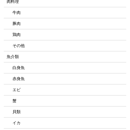
肉料理
牛肉
豚肉
鶏肉
その他
魚介類
白身魚
赤身魚
エビ
蟹
貝類
イカ