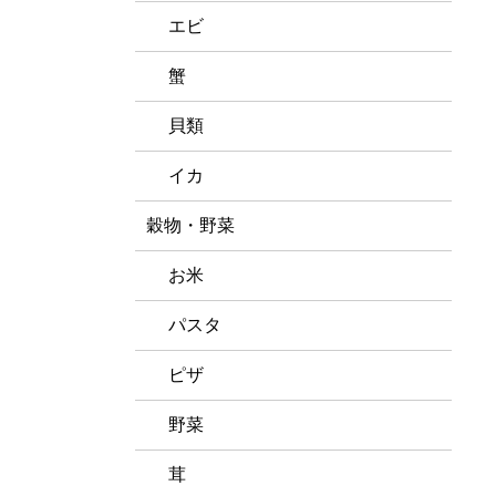
エビ
蟹
貝類
イカ
穀物・野菜
お米
パスタ
ピザ
野菜
茸