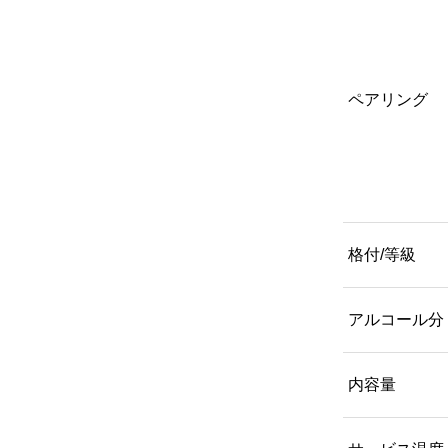
ペアリング
格付/等級
アルコール分
内容量