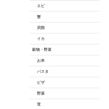
エビ
蟹
貝類
イカ
穀物・野菜
お米
パスタ
ピザ
野菜
茸